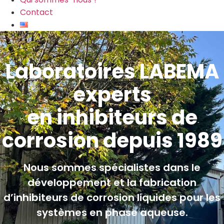
Contact
Laboratoires LABEMA
experts
en inhibiteurs de
corrosion depuis 1989
Nous sommes spécialistes dans le
développement et la fabrication
d’inhibiteurs de corrosion liquides pour les
systèmes en phase aqueuse.